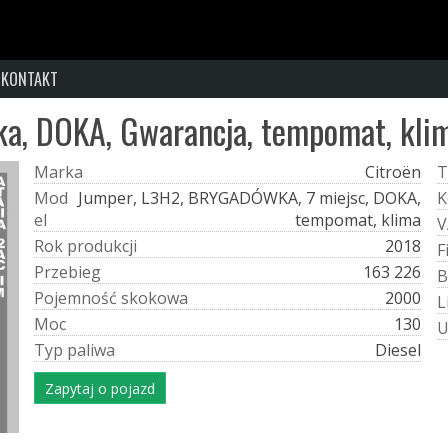
KONTAKT
ka, DOKA, Gwarancja, tempomat, kli
M
a
r
k
a
Citroën
T
M
o
d
Jumper, L3H2, BRYGADÓWKA, 7 miejsc, DOKA,
K
e
l
tempomat, klima
V
R
o
k
p
r
o
d
u
k
c
j
i
2018
F
P
r
z
e
b
i
e
g
163 226
B
P
o
j
e
m
n
o
ś
ć
s
k
o
k
o
w
a
2000
L
M
o
c
130
T
y
p
p
a
l
i
w
a
Diesel
Zapytaj o pojazd