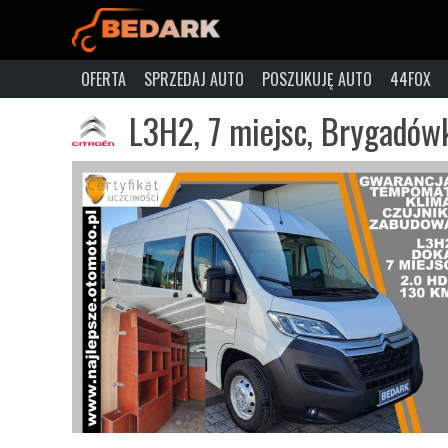
OFERTA
SPRZEDAJ AUTO
POSZUKUJĘ AUTO
44FOX
L3H2, 7 miejsc, Brygadów