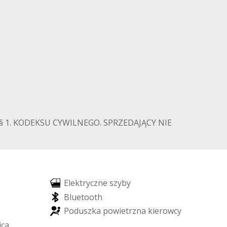
§ 1. KODEKSU CYWILNEGO. SPRZEDAJĄCY NIE
E
l
e
k
t
r
y
c
z
n
e
s
z
y
b
y
B
l
u
e
t
o
o
t
h
P
o
d
u
s
z
k
a
p
o
w
i
e
t
r
z
n
a
k
i
e
r
o
w
c
y
i
c
a