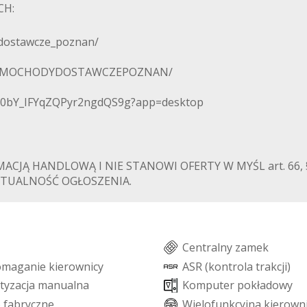
CH:
dostawcze_poznan/
RKSAMOCHODYDOSTAWCZEPOZNAN/
70bY_IFYqZQPyr2ngdQS9g?app=desktop
MACJĄ HANDLOWĄ I NIE STANOWI OFERTY W MYŚL art. 66, 
TUALNOŚĆ OGŁOSZENIA.
C
e
n
t
r
a
l
n
y
z
a
m
e
k
o
m
a
g
a
n
i
e
k
i
e
r
o
w
n
i
c
y
A
S
R
(
k
o
n
t
r
o
l
a
t
r
a
k
c
j
i
)
t
y
z
a
c
j
a
m
a
n
u
a
l
n
a
K
o
m
p
u
t
e
r
p
o
k
ł
a
d
o
w
y
o
f
a
b
r
y
c
z
n
e
W
i
e
l
o
f
u
n
k
c
y
j
n
a
k
i
e
r
o
w
n