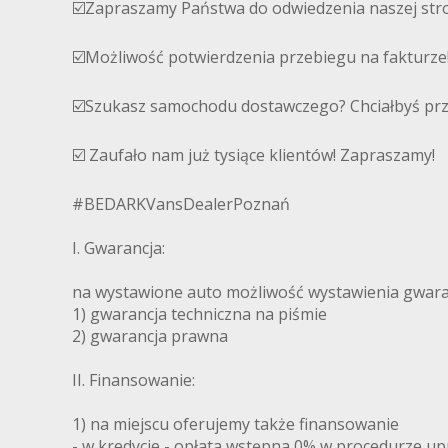
☑️Zapraszamy Państwa do odwiedzenia naszej stro
☑️Możliwość potwierdzenia przebiegu na fakturze
☑️Szukasz samochodu dostawczego? Chciałbyś pr
☑️ Zaufało nam już tysiące klientów! Zapraszamy!
#BEDARKVansDealerPoznań
I. Gwarancja:
na wystawione auto możliwość wystawienia gwaran
1) gwarancja techniczna na piśmie
2) gwarancja prawna
II. Finansowanie:
1) na miejscu oferujemy także finansowanie
- w kredycie - opłata wstępna 0% w procedurze u