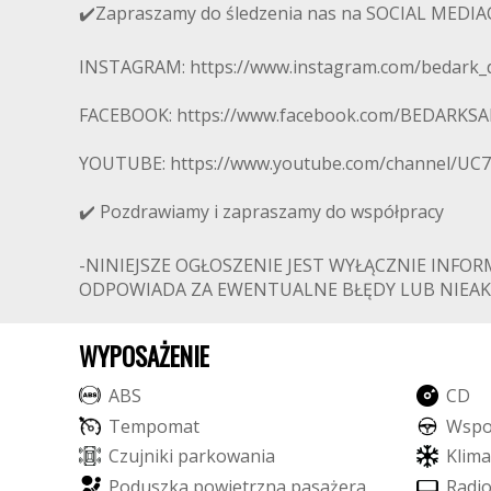
✔️Zapraszamy do śledzenia nas na SOCIAL MEDIA
INSTAGRAM: https://www.instagram.com/bedark_
FACEBOOK: https://www.facebook.com/BEDA
YOUTUBE: https://www.youtube.com/channel/UC
✔️ Pozdrawiamy i zapraszamy do współpracy
-NINIEJSZE OGŁOSZENIE JEST WYŁĄCZNIE INFOR
ODPOWIADA ZA EWENTUALNE BŁĘDY LUB NIEAK
WYPOSAŻENIE
A
B
S
C
D
T
e
m
p
o
m
a
t
W
s
p
C
z
u
j
n
i
k
i
p
a
r
k
o
w
a
n
i
a
K
l
i
m
a
P
o
d
u
s
z
k
a
p
o
w
i
e
t
r
z
n
a
p
a
s
a
ż
e
r
a
R
a
d
i