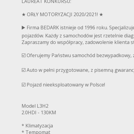
LAUREAT KONKURSU:
★ ORŁY MOTORYZACJI 2020/2021! ★
▶️ Firma BEDARK istnieje od 1996 roku. Specjali
pojazdów. Każdy z samochodów jest rzetelnie diag
Zapraszamy do współpracy, zadowolenie klienta st
☑️ Oferujemy Państwu samochód bezwypadkowy, z 
☑️ Auto w pełni przygotowane, z pisemną gwaranc
☑️ Pojazd nieeksploatowany w Polsce!
Model L3H2
2.0HDI - 130KM
* Klimatyzacja
* Tempomat