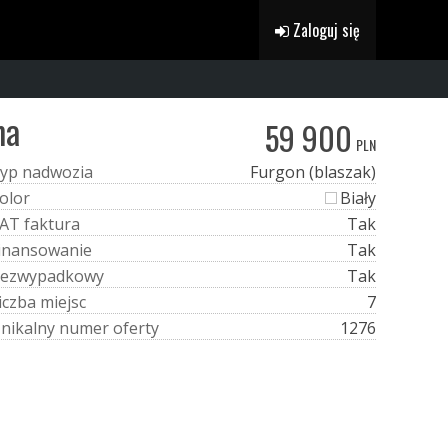
Zaloguj się
ma
59 900
PLN
y
p
n
a
d
w
o
z
i
a
Furgon (blaszak)
o
l
o
r
Biały
A
T
f
a
k
t
u
r
a
Tak
i
n
a
n
s
o
w
a
n
i
e
Tak
e
z
w
y
p
a
d
k
o
w
y
Tak
i
c
z
b
a
m
i
e
j
s
c
7
U
n
i
k
a
l
n
y
n
u
m
e
r
o
f
e
r
t
y
1276