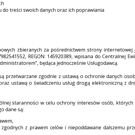
ch
u do treści swoich danych oraz ich poprawiania
owych zbieranych za pośrednictwem strony internetowej je
982541552, REGON: 145920389, wpisana do Centralnej Ewide
Administratorem”, będąca jednocześnie Usługodawcą.
ą przetwarzane zgodnie z ustawą o ochronie danych osobo
 oraz ustawą o świadczeniu usług drogą elektroniczną z dnia
ólnej staranności w celu ochrony interesów osób, których
go dane są:
rawem,
, zgodnych z prawem celów i niepoddawane dalszemu prz