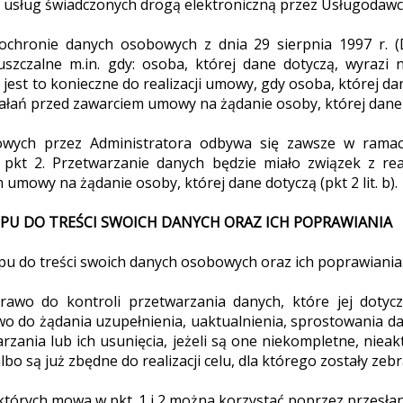
 z usług świadczonych drogą elektroniczną przez Usługodaw
ochronie danych osobowych z dnia 29 sierpnia 1997 r. (
szczalne m.in. gdy: osoba, której dane dotyczą, wyrazi
 jest to konieczne do realizacji umowy, gdy osoba, której dan
ziałań przed zawarciem umowy na żądanie osoby, której dane
owych przez Administratora odbywa się zawsze w ramac
pkt 2. Przetwarzanie danych będzie miało związek z rea
 umowy na żądanie osoby, której dane dotyczą (pkt 2 lit. b).
ĘPU DO TREŚCI SWOICH DANYCH ORAZ ICH POPRAWIANIA
u do treści swoich danych osobowych oraz ich poprawiania
prawo do kontroli przetwarzania danych, które jej dotyc
awo do żądania uzupełnienia, uaktualnienia, sprostowania 
rzania lub ich usunięcia, jeżeli są one niekompletne, nieak
o są już zbędne do realizacji celu, dla którego zostały zebr
o których mowa w pkt. 1 i 2 można korzystać poprzez przesł