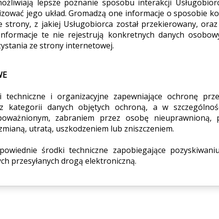
możliwiają lepsze poznanie sposobu interakcji Usługobior
nizować jego układ. Gromadzą one informacje o sposobie ko
 strony, z jakiej Usługobiorca został przekierowany, oraz l
Informacje te nie rejestrują konkretnych danych osobow
ystania ze strony internetowej.
WE
dki techniczne i organizacyjne zapewniające ochronę pr
 kategorii danych objętych ochroną, a w szczególnoś
oważnionym, zabraniem przez osobę nieuprawnioną, 
zmianą, utratą, uszkodzeniem lub zniszczeniem.
powiednie środki techniczne zapobiegające pozyskiwani
h przesyłanych drogą elektroniczną.