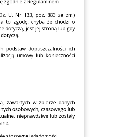
cę zgodnie z Regulaminem.
Dz. U. Nr 133, poz. 883 ze zm.)
 na to zgodę, chyba że chodzi o
e dotyczą, jest jej stroną lub gdy
 dotyczą.
h podstaw dopuszczalności ich
lizacją umowy lub konieczności
.
zą, zawartych w zbiorze danych
danych osobowych, czasowego lub
tualne, nieprawdziwe lub zostały
ane.
anie stosownej wiadomości.