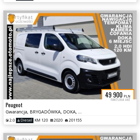
49 900
PLN
FAKTURA VAT
Peugeot
Gwarancja, BRYGADÓWKA, DOKA, 6 miejsc, kamera cofania, klima, tempomat
2.0
Diesel
KM 120
2020
201155