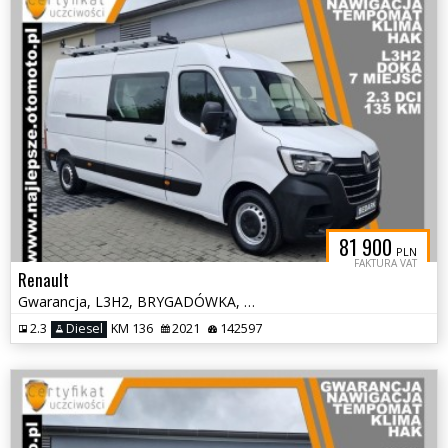
81 900
PLN
FAKTURA VAT
Renault
Gwarancja, L3H2, BRYGADÓWKA, DOKA, nawigacja, klima, tempomat, hak
2.3
Diesel
KM 136
2021
142597