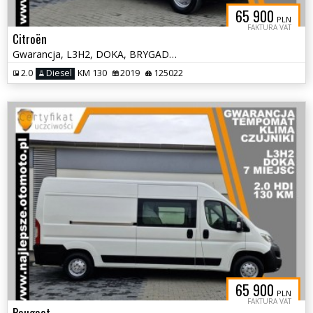
65 900
PLN
FAKTURA VAT
Citroën
Gwarancja, L3H2, DOKA, BRYGADÓWKA, 7 miejsc, tempomat, klima, czujniki
2.0
Diesel
KM 130
2019
125022
65 900
PLN
FAKTURA VAT
Peugeot