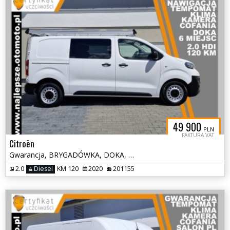
49 900
PLN
FAKTURA VAT
Citroën
Gwarancja, BRYGADÓWKA, DOKA, 6 miejsc, kamera cofania, klima, tempomat
2.0
Diesel
KM 120
2020
201155