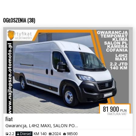
OGŁOSZENIA (38)
81 900
PLN
FAKTURA VAT
Fiat
Gwarancja, L4H2 MAXI, SALON POLSKA, tempomat, kamera cofania
2.2
Diesel
KM 140
2024
98500