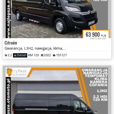
63 900
PLN
FAKTURA VAT
Citroën
Gwarancja, L3H2, nawigacja, klima, tempomat, kamera cofania
2.2
Diesel
KM 120
2022
155127