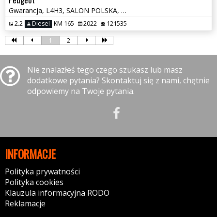
Gwarancja, L4H3, SALON POLSKA, kamera cofania, tempomat, klima
2.2
Diesel
KM 165
2022
121535
1
2
Nie znalazłeś tego czego szukasz lub masz
dodatkowe pytania? Skontaktuj się z nami, chętnie
odpowiemy na Twoje pytania.
INFORMACJE
Polityka prywatności
Polityka cookies
Klauzula informacyjna RODO
Reklamacje