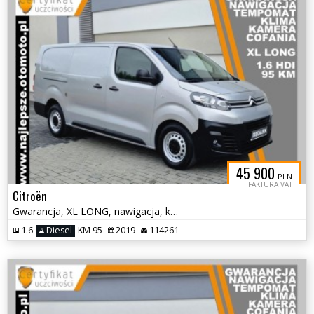
45 900
PLN
FAKTURA VAT
Citroën
Gwarancja, XL LONG, nawigacja, kamera cofania, tempomat, klima
1.6
Diesel
KM 95
2019
114261