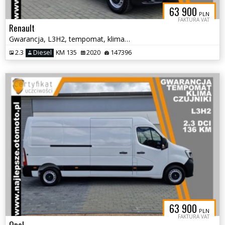
63 900
PLN
FAKTURA VAT
Renault
Gwarancja, L3H2, tempomat, klima, czujniki
2.3
Diesel
KM 135
2020
147396
63 900
PLN
FAKTURA VAT
Opel