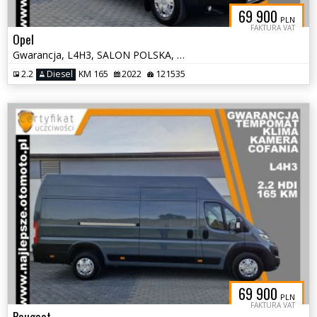
69 900
PLN
FAKTURA VAT
Opel
Gwarancja, L4H3, SALON POLSKA, kamera cofania, tempomat, klima
2.2
Diesel
KM 165
2022
121535
69 900
PLN
FAKTURA VAT
Peugeot