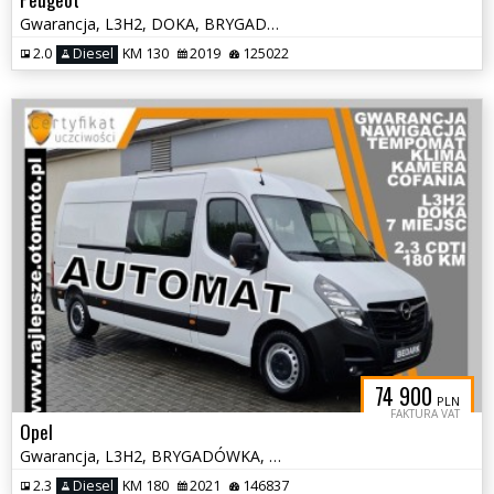
Gwarancja, L3H2, DOKA, BRYGADÓWKA, 7 miejsc, tempomat, klima, czujniki
2.0
Diesel
KM 130
2019
125022
74 900
PLN
FAKTURA VAT
Opel
Gwarancja, L3H2, BRYGADÓWKA, DOKA, 7 miejsc, kamera cofania, tempomat
2.3
Diesel
KM 180
2021
146837