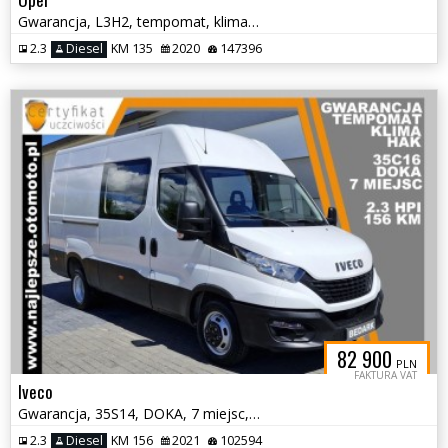
Gwarancja, L3H2, tempomat, klima, czujniki
2.3
Diesel
KM 135
2020
147396
82 900
PLN
FAKTURA VAT
Iveco
Gwarancja, 35S14, DOKA, 7 miejsc, BRYGADÓWKA, klima, tempomat, hak
2.3
Diesel
KM 156
2021
102594