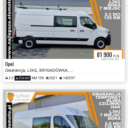
81 900
PLN
FAKTURA VAT
Opel
Gwarancja, L3H2, BRYGADÓWKA, DOKA, nawigacja, klima, tempomat, hak
2.3
Diesel
KM 136
2021
142597