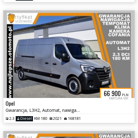
66 900
PLN
FAKTURA VAT
Opel
Gwarancja, L3H2, Automat, nawigacja, kamera cofania, tempomat, klima
2.3
Diesel
KM 180
2021
168181