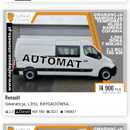
74 900
PLN
FAKTURA VAT
Renault
Gwarancja, L3H2, BRYGADÓWKA, DOKA, 7 miejsc, kamera cofania, tempomat
2.3
Diesel
KM 180
2021
146837