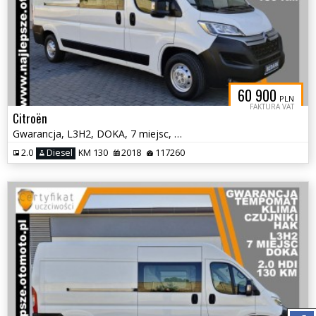
60 900
PLN
FAKTURA VAT
Citroën
Gwarancja, L3H2, DOKA, 7 miejsc, tempomat, klima, hak, czujniki
2.0
Diesel
KM 130
2018
117260