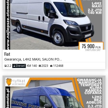
75 900
PLN
FAKTURA VAT
Fiat
Gwarancja, L4H2 MAXI, SALON POLSKA, tempomat, kamera cofania
2.2
Diesel
KM 140
2023
112468