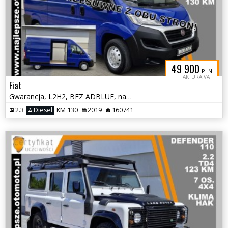
49 900
PLN
FAKTURA VAT
Fiat
Gwarancja, L2H2, BEZ ADBLUE, nawigacja, tempomat, kamera cofania
2.3
Diesel
KM 130
2019
160741