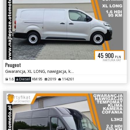
45 900
PLN
FAKTURA VAT
Peugeot
Gwarancja, XL LONG, nawigacja, kamera cofania, tempomat, klima
1.6
Diesel
KM 95
2019
114261