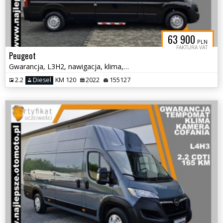
63 900
PLN
FAKTURA VAT
Peugeot
Gwarancja, L3H2, nawigacja, klima, tempomat, kamera cofania
2.2
Diesel
KM 120
2022
155127